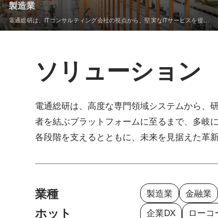
製造業
電通総研は、ITコンサルティング会社の視点から、堅実なITサービスを提供
します。私たちは、マイクロサービスやクラウドネイティブなどの先進技術
を活用し、安定的で効率的かつ未来に向けた拡張性を備えたコアとなるソフ
トウェアシステムを構築することで、絶え間ないビジネスエンジンを実現し
ます。
ソリューション
電通総研は、高度な専門領域システムから、
者を結ぶプラットフォームに至るまで、多岐に
各段階を支えるとともに、未来を見据えた革
業種
製造業
金融業
ホット
企業DX
ローコ