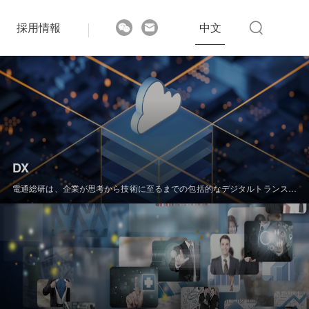
採用情報
中文
DX
電通総研は、企業が思考から技術に至るまでの包括的なデジタルトランスフ
ォーメーションを実現するための支援を行います。戦略レベルでの情報コン
サルティングを提供するだけでなく、ビッグデータなどのITサービスを通じ
てその実装を支援し、ビジネスモデルの再構築を促進することで、競合他社
を上回る俊敏性と洞察力を獲得できるようお手伝いします。