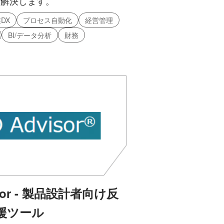
を解決します。
DX
プロセス自動化
経営管理
BI/データ分析
財務
isor - 製品設計者向け反
援ツール