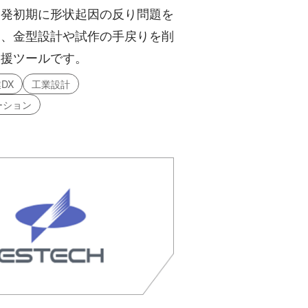
開発初期に形状起因の反り問題を
し、金型設計や試作の手戻りを削
支援ツールです。
DX
工業設計
ーション