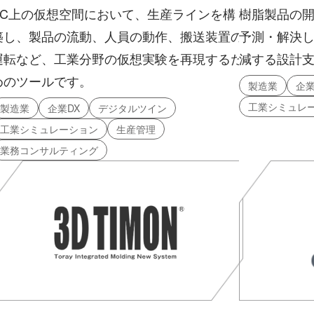
PC上の仮想空間において、生産ラインを構
樹脂製品の
築し、製品の流動、人員の動作、搬送装置の
予測・解決
運転など、工業分野の仮想実験を再現するた
減する設計
めのツールです。
製造業
企業
工業シミュレ
製造業
企業DX
デジタルツイン
工業シミュレーション
生産管理
業務コンサルティング