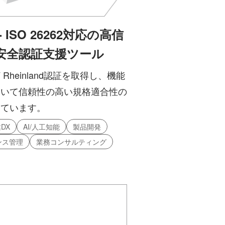
 - ISO 26262対応の高信
安全認証支援ツール
 Rheinland認証を取得し、機能
おいて信頼性の高い規格適合性の
しています。
DX
AI/人工知能
製品開発
ンス管理
業務コンサルティング