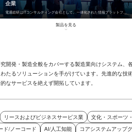
企業
電通総研はITコンサルティング会社として、一体化された情報プラットフォ
ームを通じて企業のコアリソースを統合することに取り組んでいます。私た
ちは経営の知恵とITサービスを融合させ、ERPやHCMなどのシステムを導入
製品を見る
することで、サプライチェーンからヒューマンリソースに至るまでの主要な
プロセスを最適化し、企業のグローバルな可視化と効率的な連携の実現をお
手伝いします。
研究開発・製造全般をカバーする製造業向けシステム、
わたるソリューションを手がけています。先進的な技術
新的なサービスを絶えず開拓しています。
リースおよびビジネスサービス業
文化・スポーツ
ード/ノーコード
AI/人工知能
コアシステムアップ