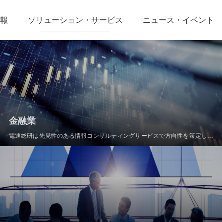
報
ソリューション・サービス
ニュース・イベント
金融業
電通総研は先見性のある情報コンサルティングサービスで方向性を策定し、
銀行、リースおよびフィンテック企業に安全でコンプライアンスに準拠した
革新的な技術支援を提供します。専門性の高いITサービスにより、高負荷取
引システムと高度なリスクコントロールモデルを構築し、厳格な規制の下で
もビジネスの柔軟性とデータ駆動型のインテリジェントな意思決定を実現し
ます。