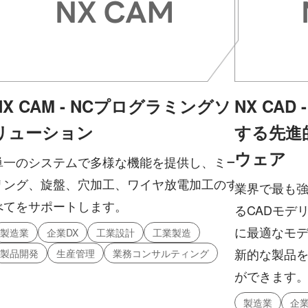
NX CAM - NCプログラミングソ
NX CA
リューション
する先進
ウェア
単一のシステムで多様な機能を提供し、ミー
リング、旋盤、穴加工、ワイヤ放電加工のす
業界で最も
べてをサポートします。
るCADモデ
に最適なモ
製造業
企業DX
工業設計
工業製造
新的な製品
製品開発
生産管理
業務コンサルティング
ができます
製造業
企業