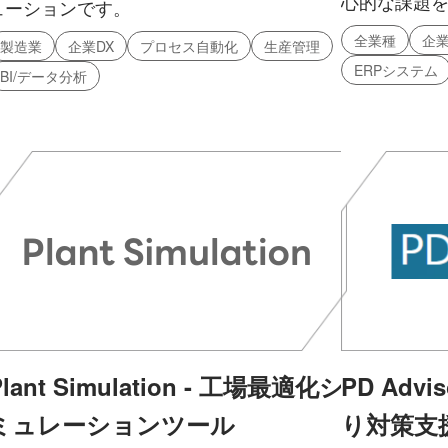
心的な課題
ューションです。
全業種
企業
製造業
企業DX
プロセス自動化
生産管理
ERPシステム
BI/データ分析
Plant Simulation - 工場最適化シ
PD Adv
ミュレーションツール
り対策支