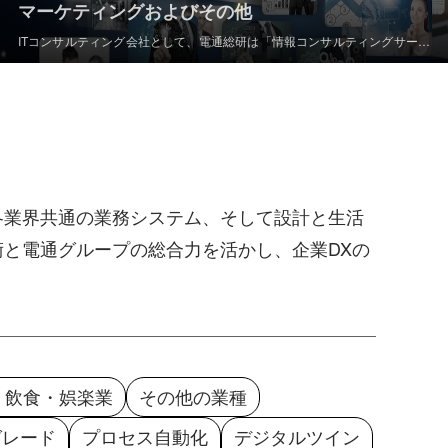
マーケティングおよびその他
ITコンサルティング会社として、電通総研は「情報コンサルティングサービ
ス＋ITサービス」の統合モデルを通じて、企業の成長エンジンを提供しま
す。マーケティングオートメーションなどのソリューションを活用して、ト
ラフィックを価値に変換し、マーケティング効果の可視化とROIの総合的な
向上を実現します。
各業界共通の業務システム、そして設計と生活
と電通グループの総合力を活かし、企業DXの
・飲食・娯楽業
その他の業種
グレード
プロセス自動化
デジタルツイン