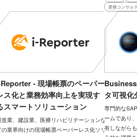
業務コンサル
i-Reporter - 現場帳票のペーパー
Busines
レス化と業務効率向上を実現す
タ可視化
るスマートソリューション
専門的なSA
ームであり、
製造業、建設業、医療リハビリテーションな
有しながら
どの業界向けの現場帳票ペーパーレス化ソリ