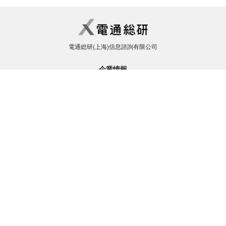
電通総研(上海)信息諮詢有限公司
企業情報
会社概要
企業理念
事業領域
グローバルネットワーク
会社案内
社内活動
ソリューション・サービス
製造業
金融業
リースおよびビジネスサービス業
文化・スポーツ・飲食・娯楽業
その他の業種
ニュース・イベント
採用情報
利用規約
プライバシーポリシー
公安部网络系统安全等级保护二级认证