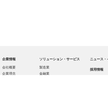
企業情報
ソリューション・サービス
ニュース・
会社概要
製造業
採用情報
企業理念
金融業
事業領域
リースおよびビジネスサービス業
利用規約
グローバルネットワーク
文化・スポーツ・飲食・娯楽業
プライバシ
会社案内
その他の業種
社内活動