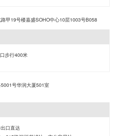
甲19号楼嘉盛SOHO中心10层1003号B058
口步行400米
001号华润大厦501室
D出口直达