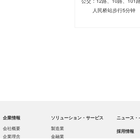
公交：12路、10路、10
人民桥站步行5分钟
企業情報
ソリューション・サービス
ニュース・
会社概要
製造業
採用情報
企業理念
金融業