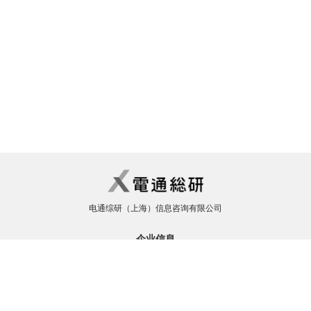
电通综研（上海）信息咨询有限公司
企业信息
公司概要
企业理念
事业领域
全球网络
公司介绍
社内活动
解决方案/服务
制造业
金融业
租赁和商务服务业